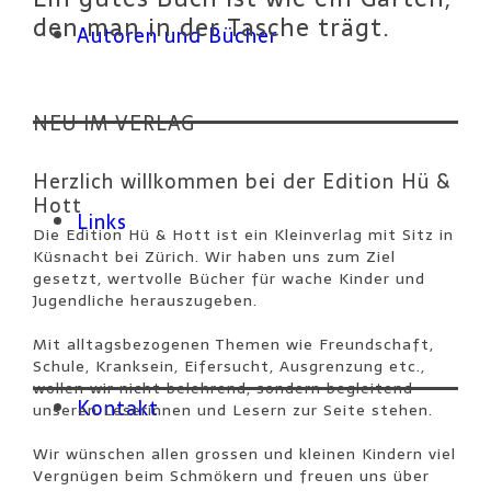
den man in der Tasche trägt.
Autoren und Bücher
NEU IM VERLAG
Herzlich willkommen bei der Edition Hü
&
Hott
Links
Die Edition Hü & Hott ist ein Kleinverlag mit Sitz in
Küsnacht bei Zürich. Wir haben uns zum Ziel
gesetzt, wertvolle Bücher für wache Kinder und
Jugendliche herauszugeben.
Mit alltagsbezogenen Themen wie Freundschaft,
Schule, Kranksein, Eifersucht, Ausgrenzung etc.,
wollen wir nicht belehrend, sondern begleitend
Kontakt
unseren Leserinnen und Lesern zur Seite stehen.
Wir wünschen allen grossen und kleinen Kindern viel
Vergnügen beim Schmökern und freuen uns über