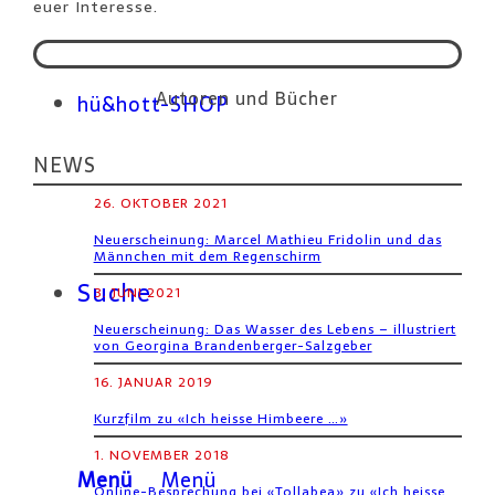
euer Interesse.
Autoren und Bücher
hü&hott-SHOP
NEWS
26. OKTOBER 2021
Neuerscheinung: Marcel Mathieu Fridolin und das
Männchen mit dem Regenschirm
Suche
3. JUNI 2021
Neuerscheinung: Das Wasser des Lebens – illustriert
von Georgina Brandenberger-Salzgeber
16. JANUAR 2019
Kurzfilm zu «Ich heisse Himbeere …»
1. NOVEMBER 2018
Menü
Menü
Online-Besprechung bei «Tollabea» zu «Ich heisse