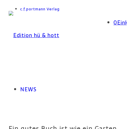
c.f.portmann Verlag
0
Ein
NEWS
Ein gutes Buch ist wie ein Garten,